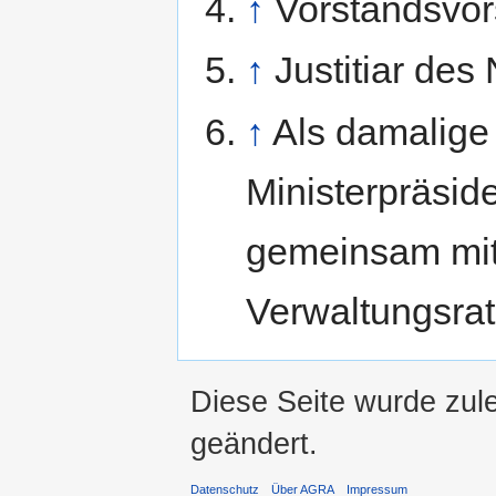
↑
Vorstandsvor
↑
Justitiar de
↑
Als damalige
Ministerpräsid
gemeinsam mit
Verwaltungsrat
Diese Seite wurde zul
geändert.
Datenschutz
Über AGRA
Impressum