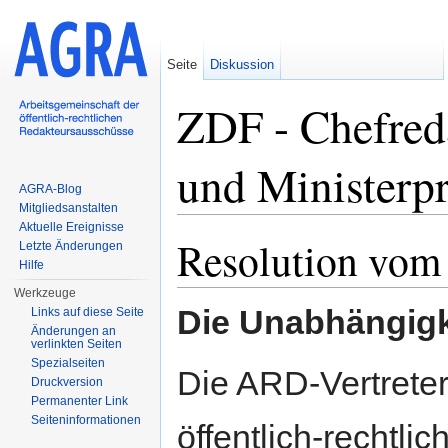
Seite
Diskussion
ZDF - Chefred
und Ministerp
AGRA-Blog
Mitgliedsanstalten
Wechseln zu:
Navigation
,
Suche
Aktuelle Ereignisse
Resolution vom
Letzte Änderungen
Hilfe
Werkzeuge
Die Unabhängigke
Links auf diese Seite
Änderungen an
verlinkten Seiten
Spezialseiten
Die ARD-Vertreter
Druckversion
Permanenter Link
Seiten­informationen
öffentlich-rechtl