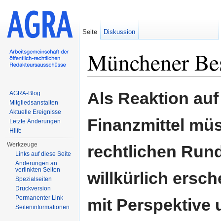
Seite
Diskussion
Münchener Be
Wechseln zu:
Navigation
,
Suche
Als Reaktion au
AGRA-Blog
Mitgliedsanstalten
Aktuelle Ereignisse
Finanzmittel müs
Letzte Änderungen
Hilfe
Werkzeuge
rechtlichen Rund
Links auf diese Seite
Änderungen an
verlinkten Seiten
willkürlich ers
Spezialseiten
Druckversion
Permanenter Link
mit Perspektive u
Seiten­informationen