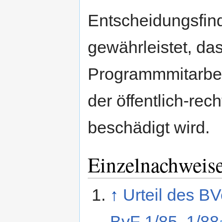
Entscheidungsfin
gewährleistet, d
Programmmitarbeit
der öffentlich-rec
beschädigt wird.
Einzelnachweis
↑
Urteil des B
BvF 1/85, 1/88